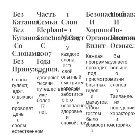
Без
Часть
1
Безопасный
Познав
Катания.
Семьи
Слон
И
И
Без
Elephant-
= 1
Хорошо
По-
Купания
Sanctuary.org
Махаут
Организованн
Настоя
Со
С
Визит
Осмыс
У
Слонами.
2007
каждого
Каждая
Вы
Без
Года
слона
программа
узнаете
есть
Принуждения.
проходит
больше
свой
Нам
под
о
опытный
доверяют
присмотром
жизни
Слоны
смотритель,
тысячи
опытных
слонов
гуляют,
который
путешественников
гидов
в
едят,
заботится
уже
и
Таиланде,
отдыхают
о его
более
махаутов,
их
и
безопасности,
17
чтобы
поведении
проводят
здоровье
лет.
гостям
характера
день
и
было
и
в
спокойствии.
комфортно,
историях.
своём
а
естественном